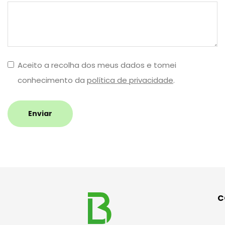
Aceito a recolha dos meus dados e tomei
conhecimento da
política de privacidade
.
Enviar
C