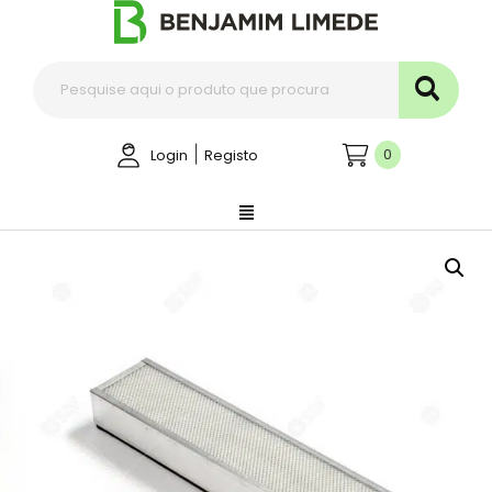
|
0
Login
Registo