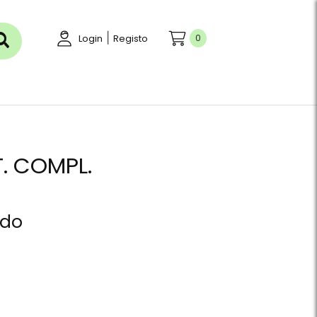
|
0
Login
Registo
. COMPL.
ído