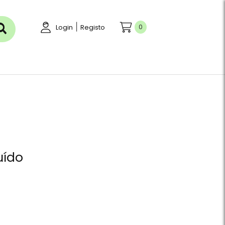
|
0
Login
Registo
uído