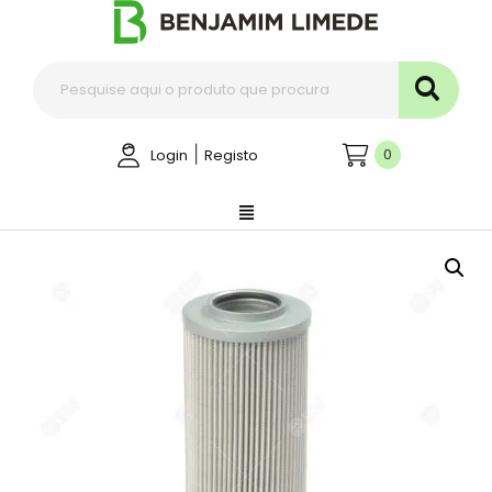
|
0
Login
Registo