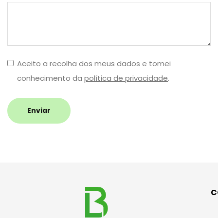
Aceito a recolha dos meus dados e tomei
conhecimento da
política de privacidade
.
Enviar
C