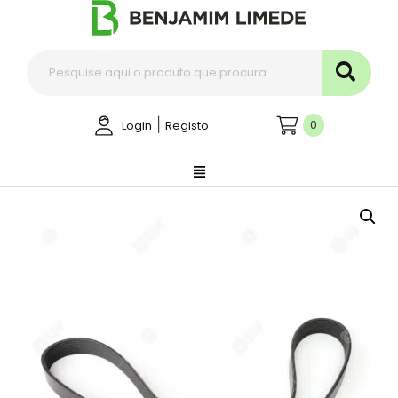
|
0
Login
Registo