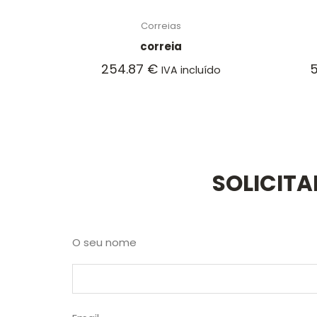
Correias
correia
254.87
€
IVA incluído
SOLICIT
O seu nome