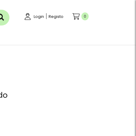
|
0
Login
Registo
ído