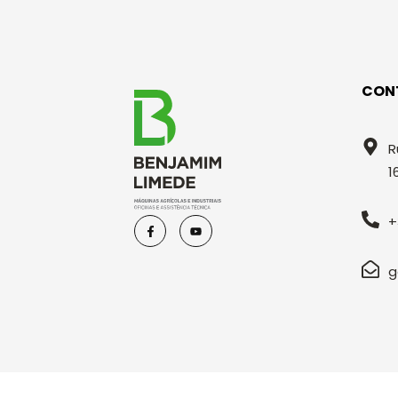
CON
R
1
+
g