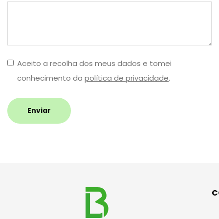
Aceito a recolha dos meus dados e tomei
conhecimento da
política de privacidade
.
Enviar
C