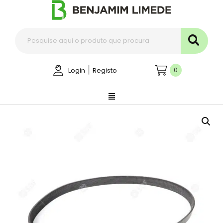
|
0
Login
Registo