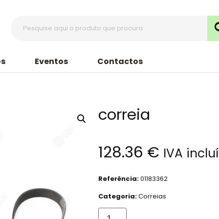
s
Eventos
Contactos
correia
128.36
€
IVA inclu
Referência:
01183362
Categoria:
Correias