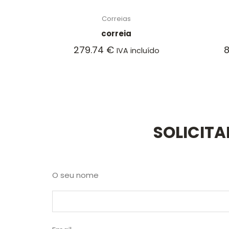
Correias
correia
279.74
€
IVA incluído
SOLICIT
O seu nome