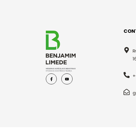
CON
R
1
+
g