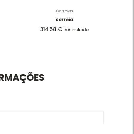
Correias
correia
314.58
€
o
IVA incluído
ORMAÇÕES