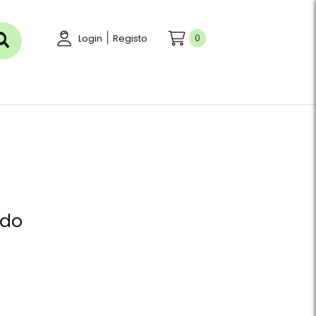
|
0
Login
Registo
ído