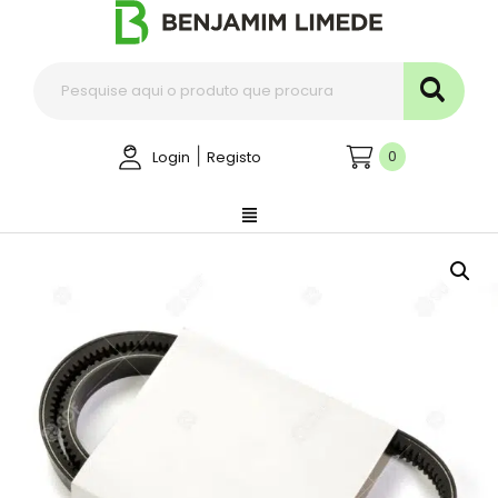
|
0
Login
Registo