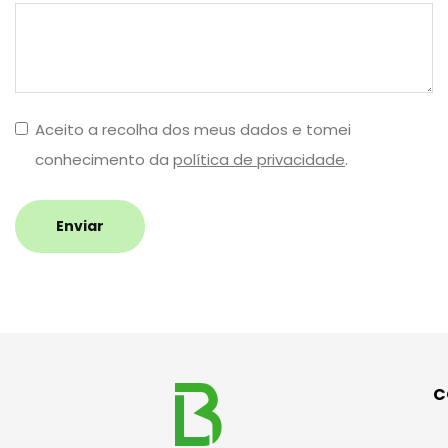
Aceito a recolha dos meus dados e tomei
conhecimento da
política de privacidade
.
Enviar
C