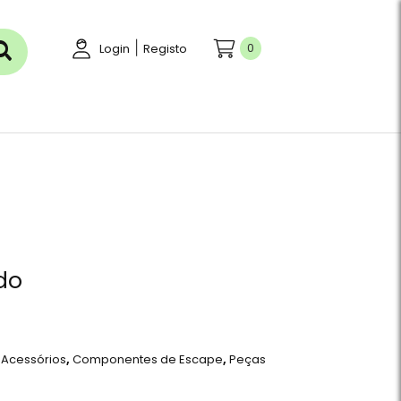
|
0
Login
Registo
ído
 Acessórios
,
Componentes de Escape
,
Peças