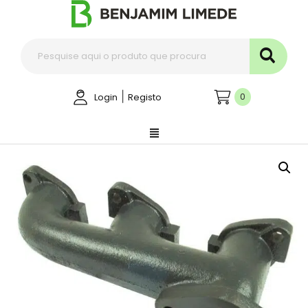
|
0
Login
Registo