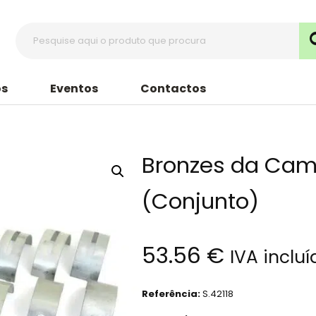
s
Eventos
Contactos
Bronzes da Cam
(Conjunto)
53.56
€
IVA incluí
Referência:
S.42118