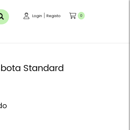
|
0
Login
Registo
bota Standard
do