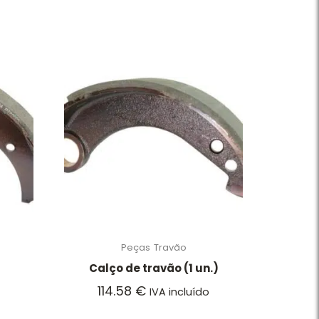
Peças
Travão
Calço de travão (1 un.)
114.58
€
IVA incluído