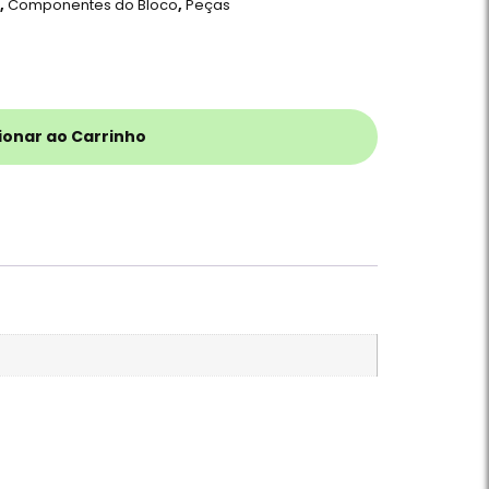
r
,
Componentes do Bloco
,
Peças
ionar ao Carrinho