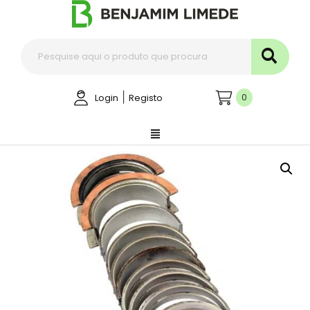
|
0
Login
Registo