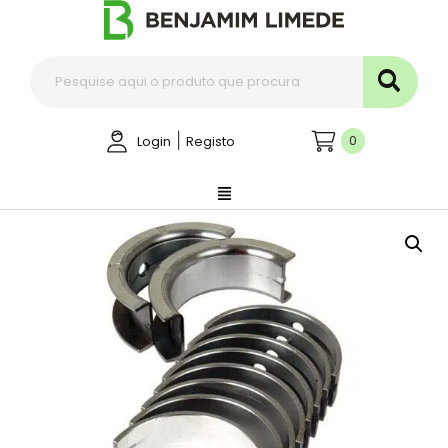
|
0
Login
Registo