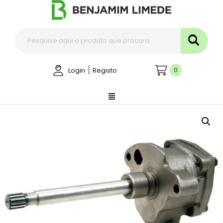
|
0
Login
Registo