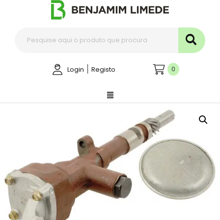
|
0
Login
Registo