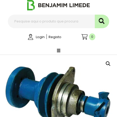
|
0
Login
Registo