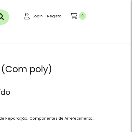
|
0
Login
Registo
 (Com poly)
ído
 de Reparação
,
Componentes de Arrefecimento
,