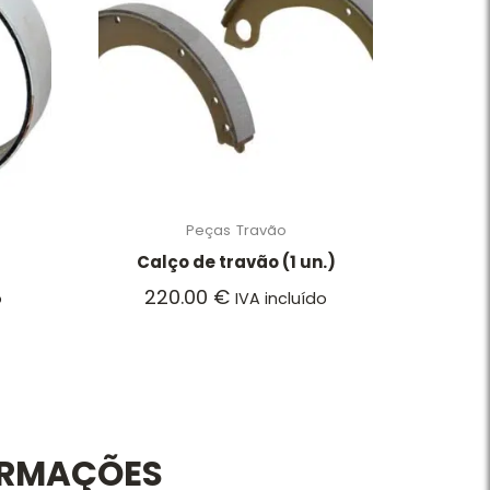
Peças
Travão
Calço de travão (1 un.)
220.00
€
o
IVA incluído
ORMAÇÕES