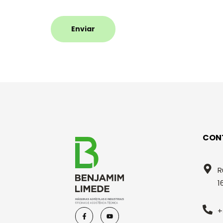
Enviar
CON
R
1
+