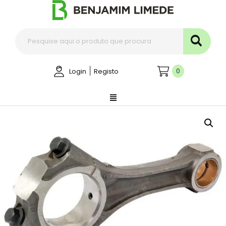
|
0
Login
Registo