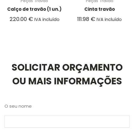
Peças
Travão
Peças
Travão
Calço de travão (1 un.)
Cinta travão
220.00
€
111.98
€
IVA incluído
IVA incluído
SOLICITAR ORÇAMENTO
OU MAIS INFORMAÇÕES
O seu nome