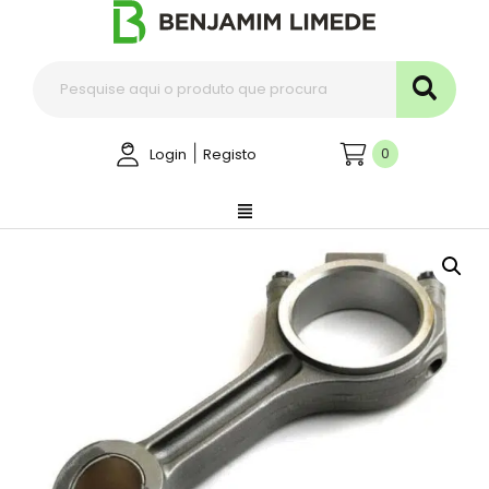
|
0
Login
Registo